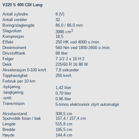
V220 S 400 CDI Lang
Antall sylindre
8 (V)
Antall ventiler
32
Boring/slaglengde
86,0 / 86,0 mm
Slagvolum
3
3996 cm
Kompresjon
18,5
Effekt
250 HK ved 4000 o./min.
Dreiemoment
560 Nm ved 1800-2600 o./min.
Drivstofftank
88 liter
Felger
7 1/2 J x 16 H 2
Dekk
225/60 R 16 98 W
Akselerasjon 0-100 km/t
7,8 sekunder
Topphastighet
250 km/t
Forbruk per 10 km
-bykjøring
1,42 liter
-langkjøring
0,70 liter
-snitt
0,96 liter
Transmisjon
5-trinns elektronisk styrt automatgir
Akselavstand
308,5 cm
Sporvidde foran / bak
157,4 / 157,4 cm
Lengde
515,8 cm
Bredde
185,5 cm
Høyde
144,4 cm