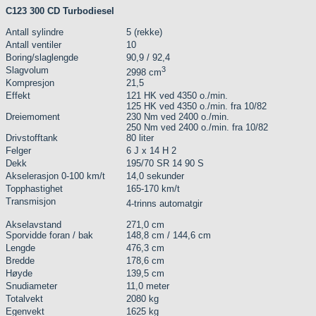
C123 300 CD Turbodiesel
Antall sylindre
5 (rekke)
Antall ventiler
10
Boring/slaglengde
90,9 / 92,4
Slagvolum
3
2998 cm
Kompresjon
21,5
Effekt
121 HK ved 4350 o./min.
125 HK ved 4350 o./min. fra 10/82
Dreiemoment
230 Nm ved 2400 o./min.
250 Nm ved 2400 o./min. fra 10/82
Drivstofftank
80 liter
Felger
6 J x 14 H 2
Dekk
195/70 SR 14 90 S
Akselerasjon 0-100 km/t
14,0 sekunder
Topphastighet
165-170 km/t
Transmisjon
4-trinns automatgir
Akselavstand
271,0 cm
Sporvidde foran / bak
148,8 cm / 144,6 cm
Lengde
476,3 cm
Bredde
178,6 cm
Høyde
139,5 cm
Snudiameter
11,0 meter
Totalvekt
2080 kg
Egenvekt
1625 kg